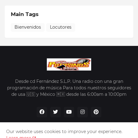
Main Tags
Bienvenidos
Locutores
Desde cd Fernández S.L.P. Una radio con una gran
programación de música Para todos nuestros seguidores
de usa 🇺🇸 y México 🇲🇽 desde las 6:00am a 10:00pm
Our website uses cookies to improve your experience.