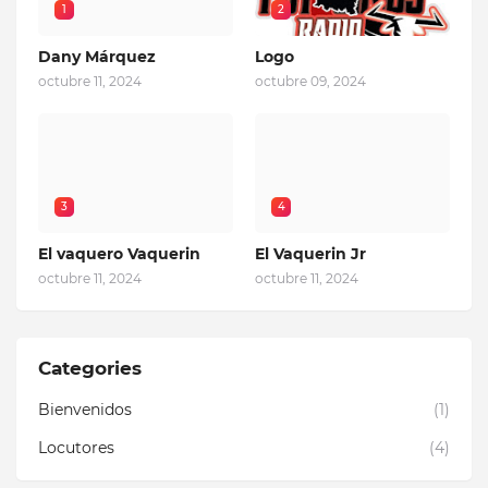
1
2
Dany Márquez
Logo
octubre 11, 2024
octubre 09, 2024
3
4
El vaquero Vaquerin
El Vaquerin Jr
octubre 11, 2024
octubre 11, 2024
Categories
Bienvenidos
(1)
Locutores
(4)